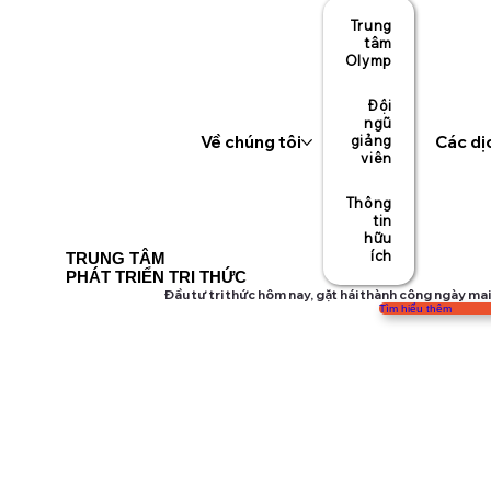
Trung
tâm
Olymp
Đội
ngũ
Về chúng tôi
giảng
Các dị
viên
Thông
tin
hữu
ích
TRUNG TÂM
PHÁT TRIỂN TRI THỨC
Đầu tư tri thức hôm nay, gặt hái thành công ngày ma
Tìm hiểu thêm