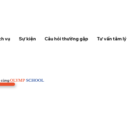
ch vụ
Sự kiện
Câu hỏi thường gặp
Tư vấn tâm lý
i cùng
OLYMP
SCHOOL