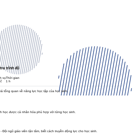
tra trình độ
h vụ
​Thời gian
Kč
1 h
iá tổng quan về năng lực học tập của học sinh.
h học được cá nhân hóa phù hợp với từng học sinh.
 Đội ngũ giáo viên tận tâm, biết cách truyền động lực cho học sinh.