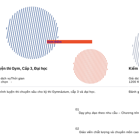
Xem thêm
yện thi Gym, Cấp 3, Đại học
Kiểm 
 dịch vụ
​Thời gian
Giá dịc
 chọn
-
1200 
trình luyện thi chuyên sâu cho kỳ thi Gymnázium, cấp 3 và đại học.
Đánh g
01
Dạy phụ đạo theo nhu cầu – Chương trìn
02
Giáo viên chất lượng và chuyên môn cao -