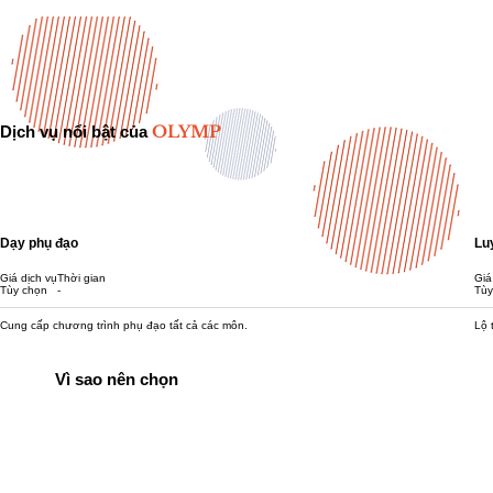
OLYMP
Dịch vụ nổi bật của
Dạy phụ đạo
Lu
Giá dịch vụ
​Thời gian
Giá
Tùy chọn
-
Tùy
Cung cấp chương trình phụ đạo tất cả các môn.
Lộ 
Vì sao nên chọn