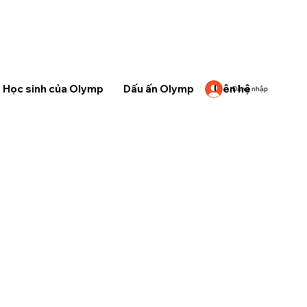
Học sinh của Olymp
Dấu ấn Olymp
Liên hệ
Đăng nhập