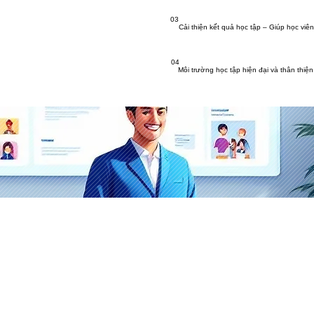
03
Cải thiện kết quả học tập – Giúp học viên
04
Môi trường học tập hiện đại và thân thiệ
​Cảm nhận
của các em học viên
về