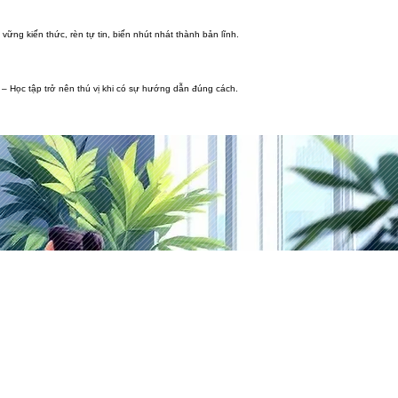
 vững kiến thức, rèn tự tin, biến nhút nhát thành bản lĩnh.
n – Học tập trở nên thú vị khi có sự hướng dẫn đúng cách.