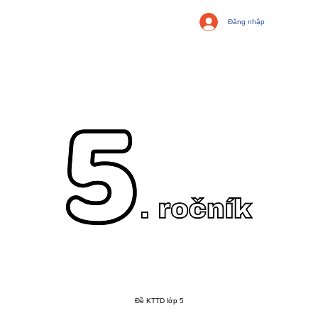
Đăng nhập
Đề KTTD lớp 5