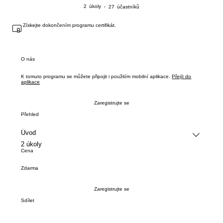
2 úkoly
27 účastníků
2
úkoly
27
účastníků
Získejte dokončením programu certifikát.
O nás
K tomuto programu se můžete připojit i použitím mobilní aplikace.
Přejít do
aplikace
Zaregistrujte se
Přehled
Úvod
.
2 úkoly
Cena
Zdarma
Zaregistrujte se
Sdílet