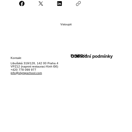
Vstoupit
Sociální sítě
GDPR
Obchodní podmínky
Kontakt
Libušská 319/126, 142 00 Praha 4
VPZ12 (naproti restauraci Kinh Đô)
+420 778 099 977
info@olympschool.com