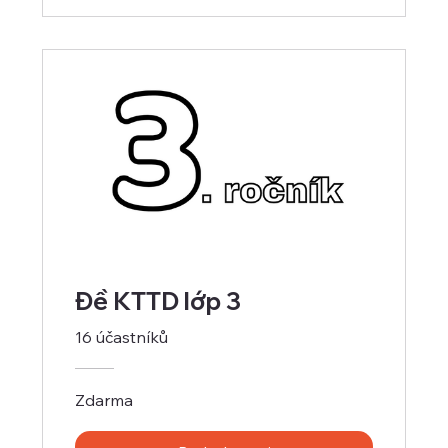
Đề KTTD lớp 3
16 účastníků
Zdarma