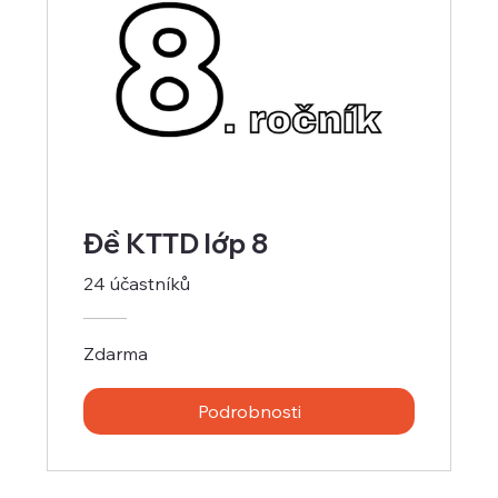
Đề KTTD lớp 8
24 účastníků
Zdarma
Podrobnosti