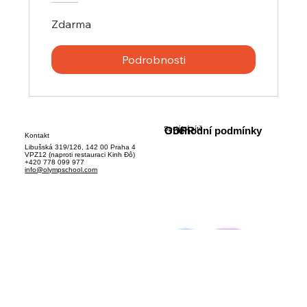
Zdarma
Podrobnosti
Sociální sítě
GDPR
Obchodní podmínky
Kontakt
Libušská 319/126, 142 00 Praha 4
VPZ12 (naproti restauraci Kinh Đô)
+420 778 099 977
info@olympschool.com