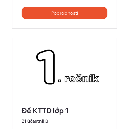
Podrobnosti
Đề KTTD lớp 1
21 účastníků