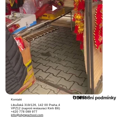
Sociální sítě
GDPR
Obchodní podmínky
Kontakt
Libušská 319/126, 142 00 Praha 4
VPZ12 (naproti restauraci Kinh Đô)
+420 778 099 977
info@olympschool.com