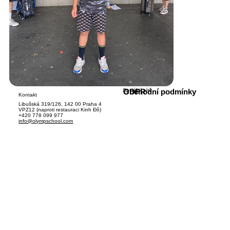
Sociální sítě
GDPR
Obchodní podmínky
Kontakt
Libušská 319/126, 142 00 Praha 4
VPZ12 (naproti restauraci Kinh Đô)
+420 778 099 977
info@olympschool.com