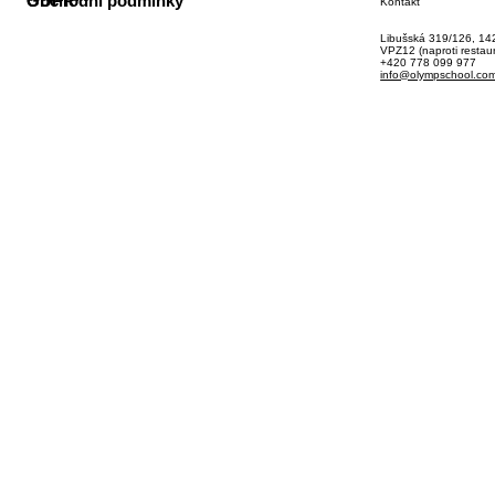
GDPR
Obchodní podmínky
Kontakt
Libušská 319/126, 14
VPZ12 (naproti restau
+420 778 099 977
info@olympschool.co