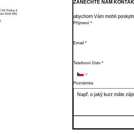
ZANECHTE NÁM KONTA
2 00 Praha 4
raci Kinh Đô)
abychom Vám mohli poskytno
m
Příjmení
*
Email
*
Telefonní číslo
*
Poznámka