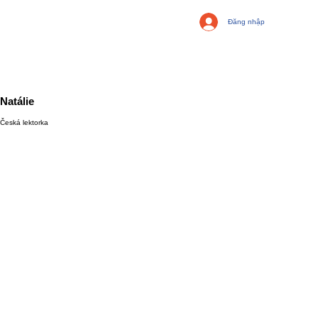
Đăng nhập
Natálie
Česká lektorka