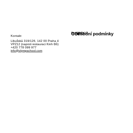
Sociální sítě
GDPR
Obchodní podmínky
Kontakt
Libušská 319/126, 142 00 Praha 4
VPZ12 (naproti restauraci Kinh Đô)
+420 778 099 977
info@olympschool.com