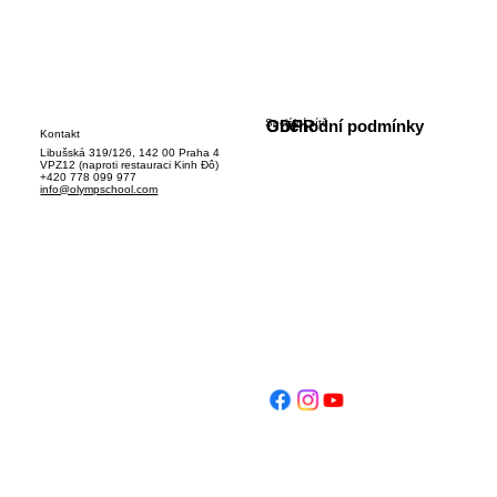
Sociální sítě
GDPR
Obchodní podmínky
Kontakt
Libušská 319/126, 142 00 Praha 4
VPZ12 (naproti restauraci Kinh Đô)
+420 778 099 977
info@olympschool.com