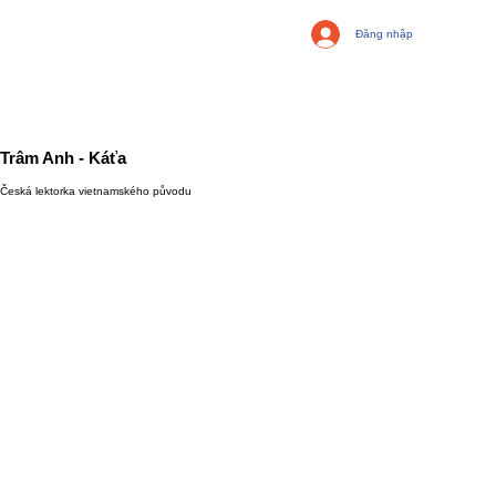
Đăng nhập
Trâm Anh - Káťa
Česká lektorka vietnamského původu