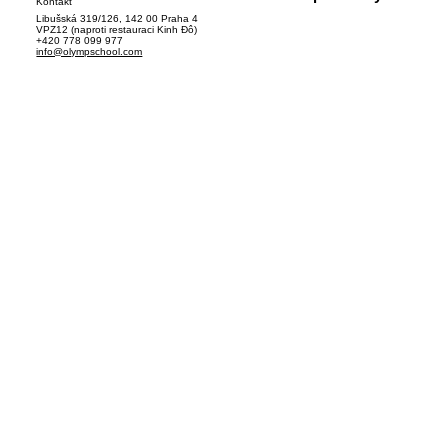
Kontakt
Libušská 319/126, 142 00 Praha 4
VPZ12 (naproti restauraci Kinh Đô)
+420 778 099 977
info@olympschool.com