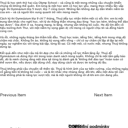
Thuý là học sinh thứ hai của Olymp School – và cũng là một trong những câu chuyện khiến
chúng tôi không thể quên. Em từng là một học sinh có học lực yếu, mang theo nhiều lần vấp
ngã: thi Gymnázium lớp 5 trượt, lớp 7 cũng trượt. Những lần không đạt ấy dần khiến niềm tin
của em – và cả người lớn xung quanh trở nên mong manh.
Cách kỳ thi Gymnázium lớp 9 chỉ 7 tháng, Thuý tiếp tục nhận thêm một cú sốc lớn: em bị một
trung tâm khác cho nghỉ học, với lý do thẳng thắn nhưng đau lòng: “học lực kém, không thể đào
tạo được”. Gia đình ở xa, hoang mang, lo lắng, nhưng vẫn không bỏ cuộc. Họ đã tìm đến cô
hiệu trưởng Anh Thư, với một niềm hy vọng giản dị: chỉ mong có người chịu tin và đồng hành
cùng con.
Và rồi, những ngày tháng âm thầm bắt đầu. Thuý học toán, tiếng Séc, tiếng Anh trong nhịp độ
chậm mà chắc. Không ồn ào, không kỳ vọng viển vông – chỉ có sự chăm chỉ lặp đi lặp lại mỗi
ngày, sự nghiêm túc với từng bài tập, từng lỗi sai. Có mệt mỏi, có nước mắt, nhưng Thuý không
dừng lại.
Kết quả đến như một câu trả lời đẹp cho tất cả những nỗ lực thầm lặng ấy: Thuý đỗ
Gymnázium và đứng thứ nhì trong toàn danh sách trúng tuyển. Không chỉ là một tấm giấy báo
đỗ, đó là minh chứng rằng một đứa trẻ từng bị đánh giá là “không thể đào tạo” hoàn toàn có
thể vươn lên, nếu được đặt đúng chỗ, dạy đúng cách và được tin tưởng đủ lâu.
Thuý không phải câu chuyện về thiên tài. Thuý là hình ảnh của sự kiên cường, của những ngày
cố gắng bền bỉ không bỏ cuộc – và là lời nhắc nhẹ nhàng rằng: đôi khi, điều một đứa trẻ cần
nhất không phải là năng lực vượt trội, mà là một người không rời đi khi em còn đang yếu.
Previous Item
Next Item
Sociální sítě
GDPR
Obchodní podmínky