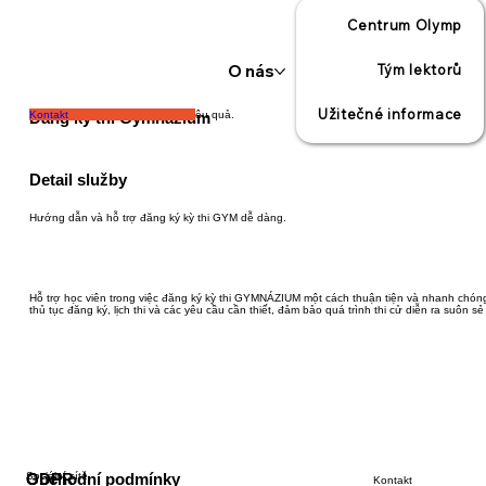
Centrum Olymp
O nás
Tým lektorů
Užitečné informace
Đăng ký thi Gymnázium
Đăng ký thi GYM thuận tiện và hiệu quả.
Kontakt
Detail služby
Hướng dẫn và hỗ trợ đăng ký kỳ thi GYM dễ dàng.
Hỗ trợ học viên trong việc đăng ký kỳ thi GYMNÁZIUM một cách thuận tiện và nhanh chóng
thủ tục đăng ký, lịch thi và các yêu cầu cần thiết, đảm bảo quá trình thi cử diễn ra suôn s
Sociální sítě
GDPR
Obchodní podmínky
Kontakt