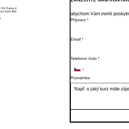
2 00 Praha 4
raci Kinh Đô)
abychom Vám mohli poskytno
m
Příjmení
*
Email
*
Telefonní číslo
*
Poznámka