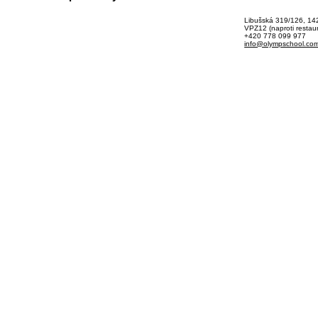
Libušská 319/126, 14
VPZ12 (naproti restau
+420 778 099 977
info@olympschool.co