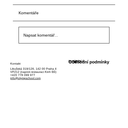
Komentáře
Napsat komentář...
Sociální sítě
GDPR
Obchodní podmínky
Kontakt
Libušská 319/126, 142 00 Praha 4
VPZ12 (naproti restauraci Kinh Đô)
+420 778 099 977
Důležité informace k přijímacím zkouškám
info@olympschool.com
CERMAT