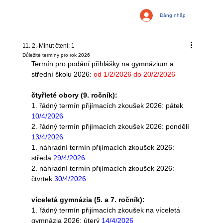
Đăng nhập
11. 2.
Minut čtení: 1
Důležité termíny pro rok 2026
Termín pro podání přihlášky na gymnázium a 
střední školu 2026: 
od 
1/2/2026 do 20/2/2026
čtyřleté obory (9. ročník): 
1. řádný termín přijímacích zkoušek 2026
: 
pátek 
10/4/2026
2. řádný termín přijímacích zkoušek 2026
: 
pondělí 
13/4/2026
1. náhradní termín přijímacích zkoušek 2026
: 
středa 
29/4/2026
2. náhradní termín přijímacích zkoušek 2026
: 
čtvrtek 
30/4/2026
víceletá gymnázia (5. a 7. ročník):
1. řádný termín přijímacích zkoušek na víceletá 
gymnázia 2026
: 
úterý 
14/4/2026