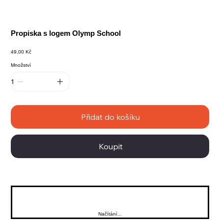
Propiska s logem Olymp School
Cena
49,00 Kč
Množství
Přidat do košíku
Koupit
Načítání...