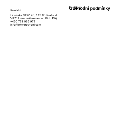
Sociální sítě
GDPR
Obchodní podmínky
Kontakt
Libušská 319/126, 142 00 Praha 4
VPZ12 (naproti restauraci Kinh Đô)
+420 778 099 977
info@olympschool.com