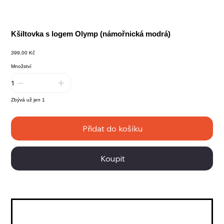
Kšiltovka s logem Olymp (námořnická modrá)
Cena
399,00 Kč
Množství
Zbývá už jen 1
Přidat do košíku
Koupit