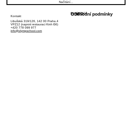
Načítání...
Sociální sítě
GDPR
Obchodní podmínky
Kontakt
Libušská 319/126, 142 00 Praha 4
VPZ12 (naproti restauraci Kinh Đô)
+420 778 099 977
info@olympschool.com