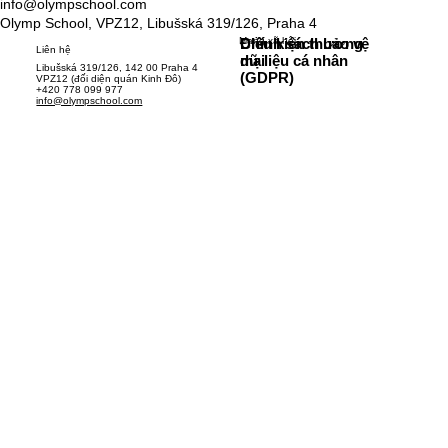
info@olympschool.com
Olymp School, VPZ12, Libušská 319/126, Praha 4
Mạng xã hội
Chính sách bảo vệ
Điều kiện thương
Liên hệ
dữ liệu cá nhân
mại
Libušská 319/126, 142 00 Praha 4
(GDPR)
VPZ12 (đối diện quán Kinh Đô)
+420 778 099 977
info@olympschool.com