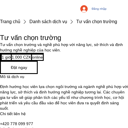
Đăng nhập
Trang chủ
Danh sách dịch vụ
Tư vấn chọn trường
Tư vấn chọn trường
Tư vấn chọn trường và nghề phù hợp với năng lực, sở thích và định
hướng nghề nghiệp của học viên.
1.000
1 giờ
1
1.000 CZK
online
koruna
Cộng
g
hòa
Đặt ngay
i
Séc
Mô tả dịch vụ
Định hướng học viên lựa chọn ngôi trường và ngành nghề phù hợp với
năng lực, sở thích và định hướng nghề nghiệp tương lai. Các chuyên
gia tư vấn sẽ giúp phân tích các yếu tố như chương trình học, cơ hội
phát triển và yêu cầu đầu vào để học viên đưa ra quyết định sáng
suốt.
Chi tiết liên hệ
+420 778 099 977