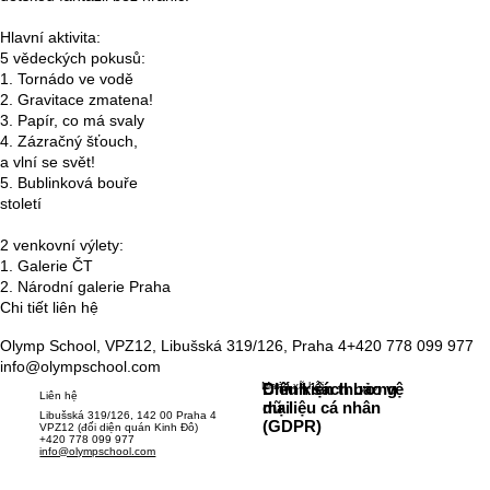
Hlavní aktivita:
5 vědeckých pokusů:
1. Tornádo ve vodě
2. Gravitace zmatena!
3. Papír, co má svaly
4. Zázračný šťouch,
a vlní se svět!
5. Bublinková bouře
století
2 venkovní výlety:
1. Galerie ČT
2. Národní galerie Praha
Chi tiết liên hệ
Olymp School, VPZ12, Libušská 319/126, Praha 4
+420 778 099 977
info@olympschool.com
Mạng xã hội
Chính sách bảo vệ
Điều kiện thương
Liên hệ
dữ liệu cá nhân
mại
Libušská 319/126, 142 00 Praha 4
(GDPR)
VPZ12 (đối diện quán Kinh Đô)
+420 778 099 977
info@olympschool.com