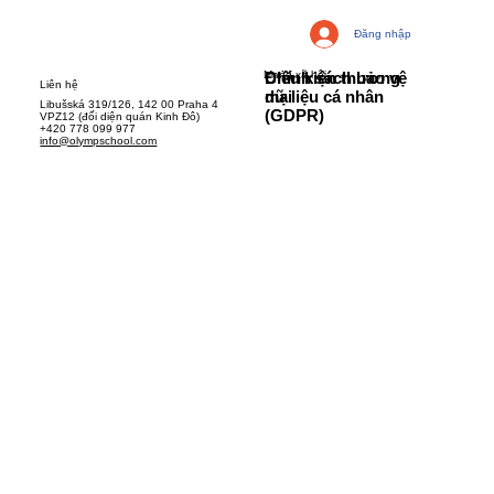
Đăng nhập
Mạng xã hội
Chính sách bảo vệ
Điều kiện thương
Liên hệ
dữ liệu cá nhân
mại
Libušská 319/126, 142 00 Praha 4
(GDPR)
VPZ12 (đối diện quán Kinh Đô)
+420 778 099 977
info@olympschool.com