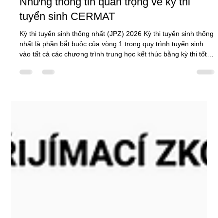
Những thông tin quan trọng về kỳ thi
tuyển sinh CERMAT
Kỳ thi tuyển sinh thống nhất (JPZ) 2026 Kỳ thi tuyển sinh thống
nhất là phần bắt buộc của vòng 1 trong quy trình tuyển sinh
vào tất cả các chương trình trung học kết thúc bằng kỳ thi tốt
nghiệp (maturita), ngoại trừ các ngành có kỳ thi năng khiếu (trừ
ngành Gymnázium có định hướng thể thao), và các ngành học
rút gọn theo Điều 85 Luật Giáo dục. Số lượng đơn đăng ký có
thể nộp Trong vòng 1, thí sinh có thể nộp tối đa 3 đơn vào các
ngành không có thi năng khiếu, và tối đa 2 đơn