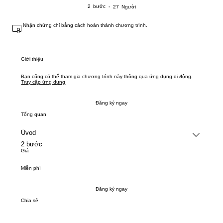
2 bước
27 Người
2
bước
27
Người
Nhận chứng chỉ bằng cách hoàn thành chương trình.
Giới thiệu
Bạn cũng có thể tham gia chương trình này thông qua ứng dụng di động.
Truy cập ứng dụng
Đăng ký ngay
Tổng quan
Úvod
.
2 bước
Giá
Miễn phí
Đăng ký ngay
Chia sẻ