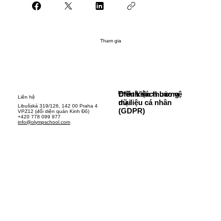
Tham gia
Mạng xã hội
Chính sách bảo vệ
Điều kiện thương
Liên hệ
dữ liệu cá nhân
mại
Libušská 319/126, 142 00 Praha 4
(GDPR)
VPZ12 (đối diện quán Kinh Đô)
+420 778 099 977
info@olympschool.com