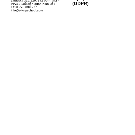
Libušská 319/126, 142 00 Praha 4
(GDPR)
VPZ12 (đối diện quán Kinh Đô)
+420 778 099 977
info@olympschool.com