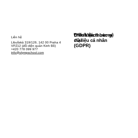
Mạng xã hội
Chính sách bảo vệ
Điều kiện thương
Liên hệ
dữ liệu cá nhân
mại
Libušská 319/126, 142 00 Praha 4
(GDPR)
VPZ12 (đối diện quán Kinh Đô)
+420 778 099 977
info@olympschool.com