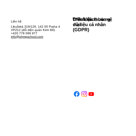
Mạng xã hội
Chính sách bảo vệ
Điều kiện thương
Liên hệ
dữ liệu cá nhân
mại
Libušská 319/126, 142 00 Praha 4
(GDPR)
VPZ12 (đối diện quán Kinh Đô)
+420 778 099 977
info@olympschool.com