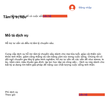
Đăng nhập
Tâm lý trị liệu
Hỗ trợ tâm lý để có cuộc sống học đường tốt hơn.
Liên hệ
​Mô tả dịch vụ
Hỗ trợ tư vấn và điều trị tâm lý chuyên sâu.
Cung cấp dịch vụ hỗ trợ tâm lý chuyên sâu dành cho mọi lứa tuổi, giúp cải thiện sức
khỏe tinh thần, giảm căng thẳng và cân bằng cảm xúc trong cuộc sống. Chúng tôi có
đội ngũ chuyên gia tâm lý giàu kinh nghiệm, hỗ trợ tư vấn về các vấn đề như stress, lo
âu, trầm cảm, mâu thuẫn gia đình, áp lực học tập và công việc,.. Dịch vụ này dành cho
bất kỳ ai đang tìm kiếm giải pháp để nâng cao chất lượng cuộc sống tinh thần.
​Phí dịch vụ
Theo gói
Liên hệ