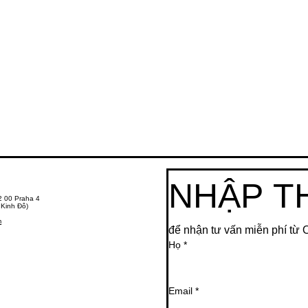
NHẬP T
2 00 Praha 4
 Kinh Đô)
m
để nhận tư vấn miễn phí từ
Họ
*
Email
*