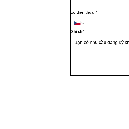
Số điện thoại
*
Ghi chú