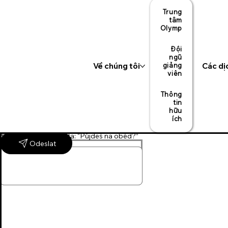
Trung
tâm
Olymp
Đội
ngũ
Về chúng tôi
giảng
Các dị
viên
Thông
tin
hữu
ích
Jméno
otázka 1
1) Kolik hlásek má věta: “Půjdeš na oběd?”
Odeslat