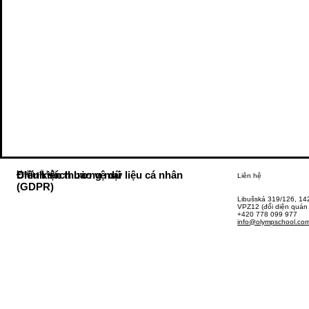
Mạng xã hội
Chính sách bảo vệ dữ liệu cá nhân
Điều kiện thương mại
Liên hệ
(GDPR)
Libušská 319/126, 14
VPZ12 (đối diện quán
+420 778 099 977
info@olympschool.co