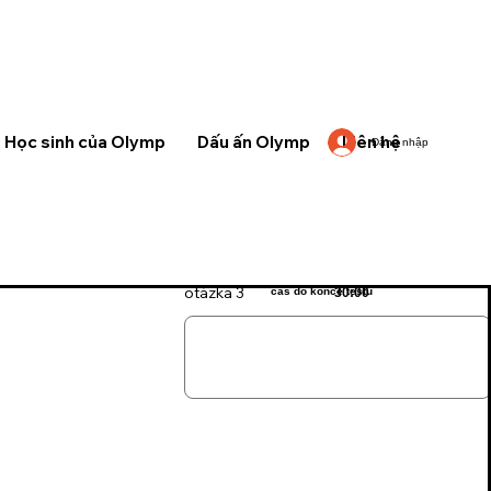
Học sinh của Olymp
Dấu ấn Olymp
Liên hệ
Đăng nhập
otázka 3
čas do konce testu
30:00